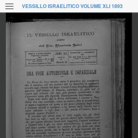
VESSILLO ISRAELITICO VOLUME XLI 1893
febbraio