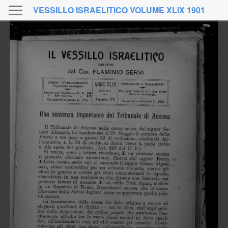
VESSILLO ISRAELITICO VOLUME XLIX 1901
giugno